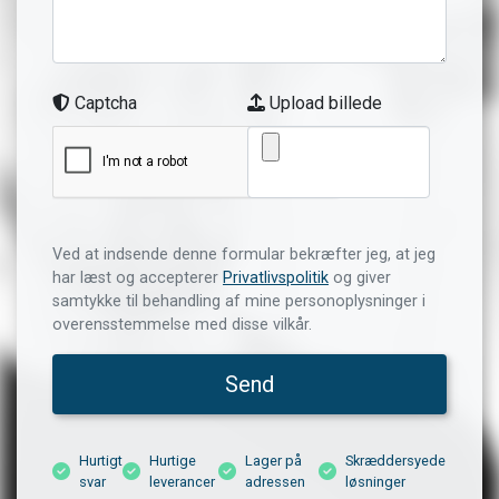
Captcha
Upload billede
Ved at indsende denne formular bekræfter jeg, at jeg
har læst og accepterer
Privatlivspolitik
og giver
samtykke til behandling af mine personoplysninger i
overensstemmelse med disse vilkår.
Send
Hurtigt
Hurtige
Lager på
Skræddersyede
svar
leverancer
adressen
løsninger