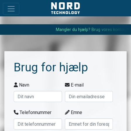
M
a
n
g
l
e
r
d
u
h
j
æ
l
p
?
B
r
u
g
v
o
r
e
s
k
o
n
t
a
k
t
f
o
r
Brug for hjælp
Navn
E-mail
Telefonnummer
Emne